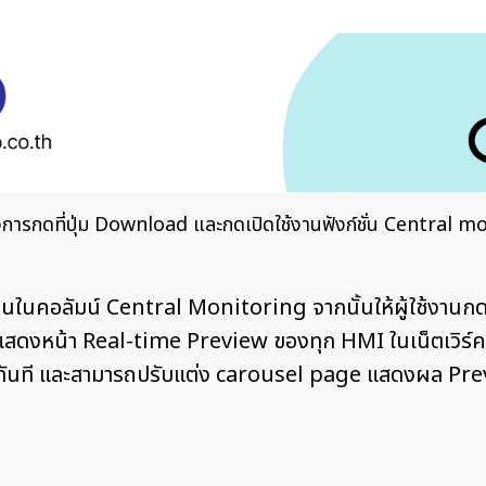
ารกดที่ปุ่ม Download และกดเปิดใช้งานฟังก์ชั่น Central m
งานในคอลัมน์ Central Monitoring จากนั้นให้ผู้ใช้งานกด
ดงหน้า Real-time Preview ของทุก HMI ในเน็ตเวิร์คที่เ
มได้ทันที และสามารถปรับแต่ง carousel page แสดงผล P