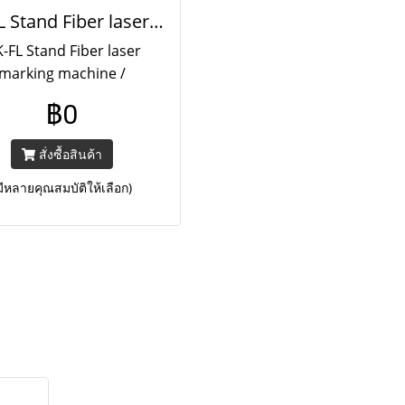
DK-FL Stand Fiber laser marking machine
-FL Stand Fiber laser
marking machine /
30W/50W เครื่องพิมพ์ตัว
฿0
ษรและลวดลาย สามารถทำ
ยได้ทั้งวัสดุประเภทโลหะ
สั่งซื้อสินค้า
ชนิดและอโลหะบางชนิด
มีหลายคุณสมบัติให้เลือก)