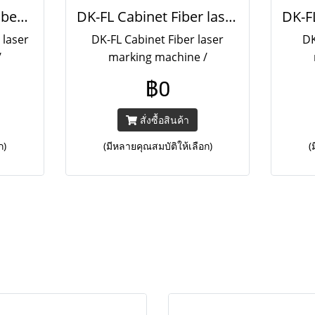
DK-FL-X3 Portable Fiber laser marking machine
DK-FL Cabinet Fiber laser marking machine
 laser
DK-FL Cabinet Fiber laser
DK
/
marking machine /
พ์ตัว
20W/30W/50W เครื่องพิมพ์ตัว
20W/
฿0
รถทำ
อักษรและลวดลาย สามารถทำ
อัก
ภทโลหะ
ลวดลายได้ทั้งวัสดุประเภทโลหะ
ลวดลา
สั่งซื้อสินค้า
ชนิด
ทุกชนิดและอโลหะบางชนิด
ทุก
ก)
(มีหลายคุณสมบัติให้เลือก)
(