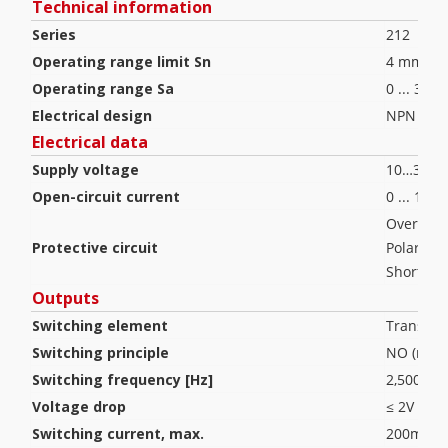
Technical information
Series
212
Operating range limit Sn
4 mm
Operating range Sa
0 ... 3.2
Electrical design
NPN
Electrical data
Supply voltage
10…30 V
Open-circuit current
0 ... 10 
Overload
Protective circuit
Polarity 
Short cir
Outputs
Switching element
Transist
Switching principle
NO (norm
Switching frequency [Hz]
2,500
Voltage drop
≤ 2V
Switching current, max.
200mA