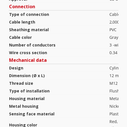
Connection
Type of connection
Cable
Cable length
2,000 m
Sheathing material
PVC
Cable color
Gray
Number of conductors
3 -wire
Wire cross section
0.34 mm
Mechanical data
Design
Cylindric
Dimension (Ø x L)
12 mm x
Thread size
M12 x 1
Type of installation
Flush
Housing material
Metal
Metal housing
Nickel-pl
Sensing face material
Plastic, 
Red, RAL
Housing color