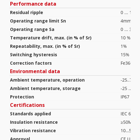
Performance data
Residual ripple
0 ... 10 
Operating range limit Sn
4mm
Operating range Sa
0 ... 3.2
Temperature drift, max. (in % of Sr)
10 %
Repeatability, max. (in % of Sr)
1%
Switching hysteresis
15%
Correction factors
Fe360 ste
Environmental data
Ambient temperature, operation
-25..70 °
Ambient temperature, storage
-25 ... 70
Protection
IP67
Certifications
Standards applied
IEC 6094
Insulation resistance
≥50MΩ (
Vibration resistance
10…50Hz
Approval
CE UL US