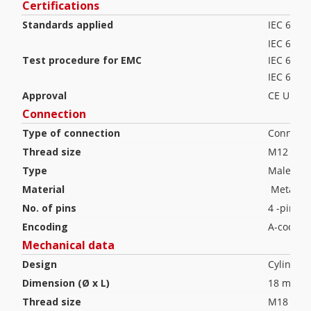
Certifications
Standards applied
IEC 6094
IEC 6100
Test procedure for EMC
IEC 6100
IEC 6100
Approval
CE UL US
Connection
Type of connection
Connecto
Thread size
M12
Type
Male
Material
Metal
No. of pins
4 -pin
Encoding
A-coded
Mechanical data
Design
Cylindric
Dimension (Ø x L)
18 mm x
Thread size
M18 x 1