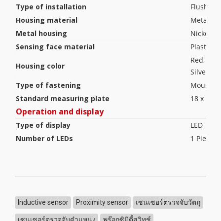
Type of installation
Flush
Housing material
Metal
Metal housing
Nickel-pl
Sensing face material
Plastic, 
Red, RAL
Housing color
Silver
Type of fastening
Mounting
Standard measuring plate
18 x 18 
Operation and display
Type of display
LED
Number of LEDs
1 Piece(s)
Inductive sensor
Proximity sensor
เซนเซอร์ตรวจจับวัตถุ
เซนเซอร์ตรวจจับตำแหน่ง
พร๊อกซิมิตี้สวิทช์