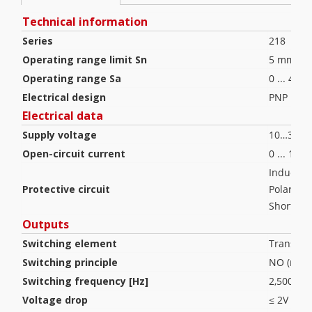
Technical information
Series
218
Operating range limit Sn
5 mm
Operating range Sa
0 ... 4 m
Electrical design
PNP
Electrical data
Supply voltage
10…30 V
Open-circuit current
0 ... 10 
Inductive
Protective circuit
Polarity 
Short cir
Outputs
Switching element
Transist
Switching principle
NO (norm
Switching frequency [Hz]
2,500
Voltage drop
≤ 2V