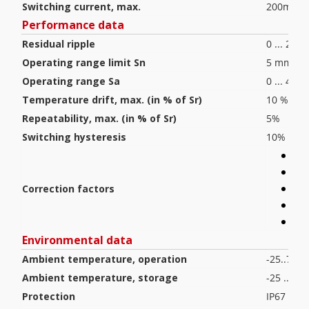
Switching current, max.
200mA
Performance data
Residual ripple
0 ... 20 
Operating range limit Sn
5 mm
Operating range Sa
0 ... 4 m
Temperature drift, max. (in % of Sr)
10 %
Repeatability, max. (in % of Sr)
5%
Switching hysteresis
10%
Al
Sta
Correction factors
Cop
Bra
Fe3
Environmental data
Ambient temperature, operation
-25..70 °
Ambient temperature, storage
-25 ... 70
Protection
IP67