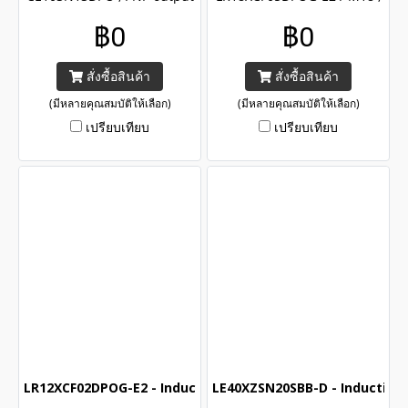
, Capacitive sensors CE10
PNP , NO output ,Frequency
฿0
฿0
series for pipeline liquid
enhanced inductive sensors
level detecting, CE certified
LR18X series , CE and UL
สั่งซื้อสินค้า
สั่งซื้อสินค้า
with IP67
certified with IP67
(มีหลายคุณสมบัติให้เลือก)
(มีหลายคุณสมบัติให้เลือก)
เปรียบเทียบ
เปรียบเทียบ
LR12XCF02DPOG-E2 - Inductive Proximity sensor (M12) (PN
LE40XZSN20SBB-D - Inductive 