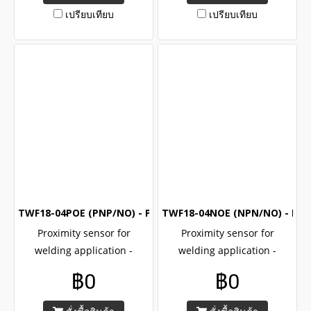
certified , Brand Akusense
certified , Brand Akusense
เปรียบเทียบ
เปรียบเทียบ
TWF18-04POE (PNP/NO) - Proximity switch for welding are
TWF18-04NOE (NPN/NO) - Prox
Proximity sensor for
Proximity sensor for
welding application -
welding application -
TWF18-04POE , M18, PNP ,
TWF18-04NOE , M18, NPN ,
฿0
฿0
NO , Factor 1 for all of
NO , Factor 1 for all of
metals, CE UL ROHs
metals, CE UL ROHs