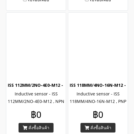
ISS 112MM/2NO-4E0-M12 - Inductive sensor (M12) (NPN NO
ISS 118MM/4NO-16N-M12 - Ind
Inductive sensor - ISS
Inductive sensor - ISS
112MM/2NO-4E0-M12 , NPN
118MM/4NO-16N-M12 , PNP
, NO output , Brand Leuze
, NO output , Brand Leuze
฿0
฿0
112 series , CE certified with
118 series , CE certified with
IP67
IP67
สั่งซื้อสินค้า
สั่งซื้อสินค้า