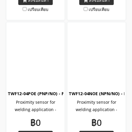
สั่งซื้อสินค้า
สั่งซื้อสินค้า
certified , Brand Akusense
certified , Brand Akusense
เปรียบเทียบ
เปรียบเทียบ
TWF12-04POE (PNP/NO) - Proximity switch for welding are
TWF12-04NOE (NPN/NO) - Prox
Proximity sensor for
Proximity sensor for
welding application -
welding application -
TWF12-04POE , M12, PNP ,
TWF12-04NOE , M12, NPN ,
฿0
฿0
NO , Factor 1 for all of
NO , Factor 1 for all of
metals, CE UL ROHs
metals, CE UL ROHs