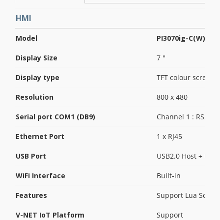
HMI
Model
PI3070ig-C(W)
Display Size
7 "
Display type
TFT colour screen
Resolution
800 x 480
Serial port COM1 (DB9)
Channel 1 : RS232
Ethernet Port
1 x RJ45
USB Port
USB2.0 Host + USB2
WiFi Interface
Built-in
Features
Support Lua Script
V-NET IoT Platform
Support