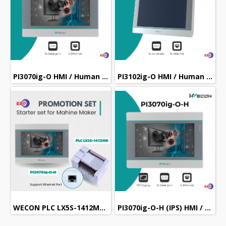
PI3070ig-O HMI / Human machine interface WECON
PI3102ig-O HMI / Human machine interface WECON
WECON PLC LX5S-1412MR-DN + HMI PI3070ig-O-H Bundle Set
PI3070ig-O-H (IPS) HMI / Human machine interface WECON