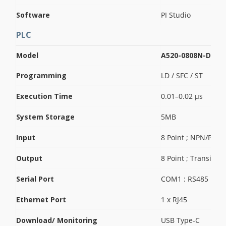
Software
PI Studio
PLC
Model
A520-0808N-D
Programming
LD / SFC / ST
Execution Time
0.01–0.02 µs
System Storage
5MB
Input
8 Point ; NPN/PNP
Output
8 Point ; Transisto
Serial Port
COM1 : RS485
Ethernet Port
1 x RJ45
Download/ Monitoring
USB Type-C