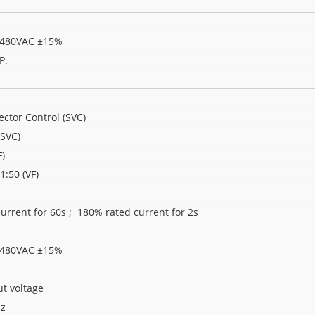
-480VAC ±15%
P.
ector Control (SVC)
(SVC)
)
1:50 (VF)
urrent for 60s ; 180% rated current for 2s
-480VAC ±15%
ut voltage
Hz