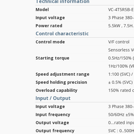
Technical information
Model
VC-4T5R5B-E
Input voltage
3 Phase 380
Power rated
5.5kW , 7.5H.
Control characteristic
Control mode
V/F control
Sensorless V
Starting torque
0.5Hz/150% 
1Hz/100% (VF
Speed adjustment range
1:100 (SVC) / 
Speed holding precision
± 0.5% (SVC)
Overload capability
150% rated c
Input / Output
Input voltage
3 Phase 380
Input frequency
50/60Hz ±5%
Output voltage
0...rated inp
Output frequency
SVC : 0..500