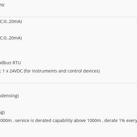
0Hz
DC;0..20mA)
DC;0..20mA)
odbus RTU
 ; 1 x 24VDC (for instruments and control devices)
ndensing)
6g)
000m , service is derated capability above 1000m , derate 1% eve