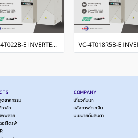
VC-4T022B-E INVERTER DRIVE (3Phase 380VAC/22kW,30H.P.)
CTS
COMPANY
์อุตสาหกรรม
เกี่ยวกับเรา
์วาล์ว
แจ้งการชำระเงิน
์ซัพพลาย
นโยบายคืนสินค้า
เตอร์ไดรฟ์
SR