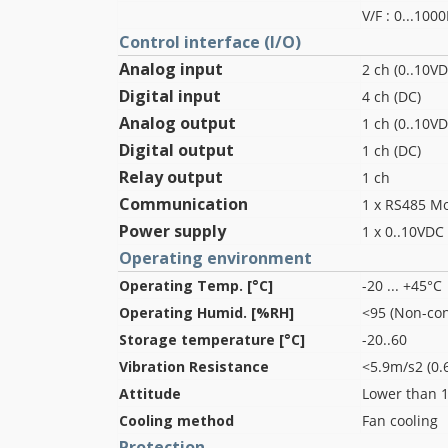
V/F : 0...100
Control interface (I/O)
Analog input
2 ch (0..10V
Digital input
4 ch (DC)
Analog output
1 ch (0..10V
Digital output
1 ch (DC)
Relay output
1 ch
Communication
1 x RS485 M
Power supply
1 x 0..10VDC
Operating environment
Operating Temp. [°C]
-20 ... +45°C
Operating Humid. [%RH]
<95 (Non-co
Storage temperature [°C]
-20..60
Vibration Resistance
<5.9m/s2 (0.
Attitude
Lower than 1
Cooling method
Fan cooling
Protection