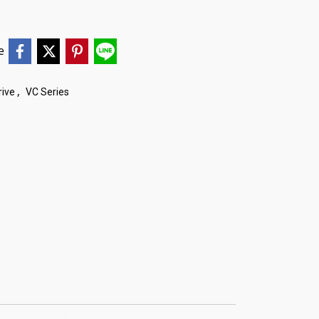
e
,
rive
VC Series