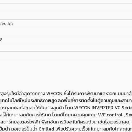
onate)
38
พสูงรุ่นใหม่ล่าสุดจากทาง WECON ซึ่งได้รับการพัฒนาและออกแบบม
ทคโนโลยีใหม่ประสิทธิภาพสูง ลดพื้นที่การติดตั้งในตู้ควบคุมและสามาร
สมเหตุสมผลที่จะมอบให้กับทางลูกค้า โดย WECON INVERTER VC Series
อร์ให้เหมาะสมกับการใช้งาน โดยมีโหมดควบคุมแบบ V/F control , Sen
สตาร์ทมอเตอร์ไฟฟ้า ฟังก์ชั่นการป้องกันที่ครบถ้วน เช่นโอเวอร์โห
น้ำ มอเตอร์ปั้มน้ำ Chilled เพื่อปรับความเร็วให้เหมาะสมกับโหลดในกา