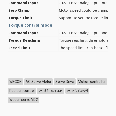
Command Input
-10V~+10V analog input intern
Zero Clamp
Motor speed could be clamped to 
Torque Limit
Support to set the torque limit
Torque control mode
Command Input
-10V~+10V analog input and Int
Torque Reaching
Torque reaching threshold and DO
Speed Limit
The speed limit can be set flexib
WECON
AC Servo Motor
Servo Drive
Motion controller
Position control
เซอร์โวมอเตอร์
เซอร์โวไดรฟ์
Wecon servo VD2