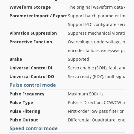
Waveform Storage
The original waveform data could
Parameter Import / Export
Support batch parameter import
Support PLC configurate servo p
Vibration Suppression
Suppress mechanical vibration b
Protective Function
Overvoltage, undervoltage, overc
encoder failure, excessive positio
Brake
Supported
Universal Control DI
Servo enable (SON), fault and w
Universal Control DO
Servo ready (RDY), fault signal (
Pulse control mode
Pulse Frequency
Maximum 500kHz
Pulse Type
Pulse + Direction, CCW/CW pulse
Pulse Filtering
First-order low-pass filter or smoo
Pulse Output
Differential Quadraturel encoding
Speed control mode