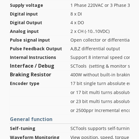
Supply voltage
1 Phase 220VAC or 3 Phase 380VA
Digital input
8 x DI
Digital Output
4 x DO
Analog input
2 x CH (-10..10VDC)
Pulse signal input
Open collector or differential in
Pulse Feedback Output
A,B,Z differential output
Internal Instructions
Support 8 internal speed comma
Interface / Debug
SCTools (setting & monitor serv
Braking Resistor
400W without built-in braking res
Encoder type
17 bit single turn absolute enco
or 17 bit multi turns absolute e
or 23 bit multi turns absolute e
or 2500ppr Incremental encoder
General function
Self-tuning
SCTools supports self-turning f
Waveform Monitoring
View position, speed, torque and