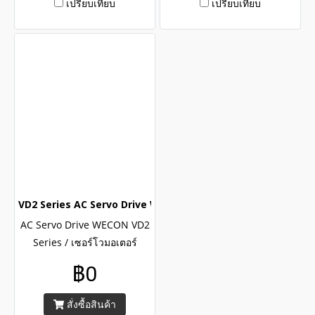
เปรียบเทียบ
เปรียบเทียบ
VD2 Series AC Servo Drive WECON / เซอร์โวไดรฟ์อุตสาหกรรม
AC Servo Drive WECON VD2
Series / เซอร์โวมอเตอร์
อุตสาหกรรมแบรนด์ WECON
฿0
รุ่น VD2 Series , แรงดันใช้งาน
1 Phase 220V/ 3 Phase 380V
สั่งซื้อสินค้า
, พิกัดกระแส 10..21A