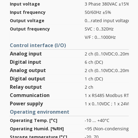
Input voltage
3 Phase 380VAC ±15%
Input frequency
50/60Hz ±5%
Output voltage
0...rated input voltage
Output frequency
SVC : 0..320Hz
V/F : 0...1000Hz
Control interface (I/O)
Analog input
2 ch (0..10VDC;0..20mA)
Digital input
6 ch (DC)
Analog output
2 ch (0..10VDC;0..20mA)
Digital output
1 ch (DC)
Relay output
2 ch
Communication
1 x RS485 Modbus RTU
Power supply
1 x 0..10VDC ; 1 x 24VDC (
Operating environment
Operating Temp. [°C]
-10 ... +40°C
Operating Humid. [%RH]
<95 (Non-condensing)
Storage temperature [°C]
-20..70