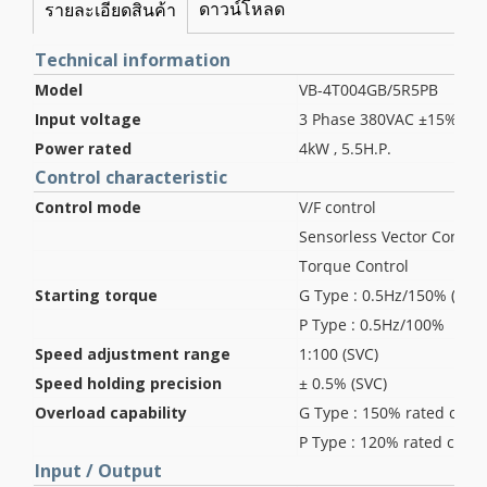
ดาวน์โหลด
รายละเอียดสินค้า
Technical information
Model
VB-4T004GB/5R5PB
Input voltage
3 Phase 380VAC ±15%
Power rated
4kW , 5.5H.P.
Control characteristic
Control mode
V/F control
Sensorless Vector Control
Torque Control
Starting torque
G Type : 0.5Hz/150% (SVC)
P Type : 0.5Hz/100%
Speed adjustment range
1:100 (SVC)
Speed holding precision
± 0.5% (SVC)
Overload capability
G Type : 150% rated curre
P Type : 120% rated curre
Input / Output