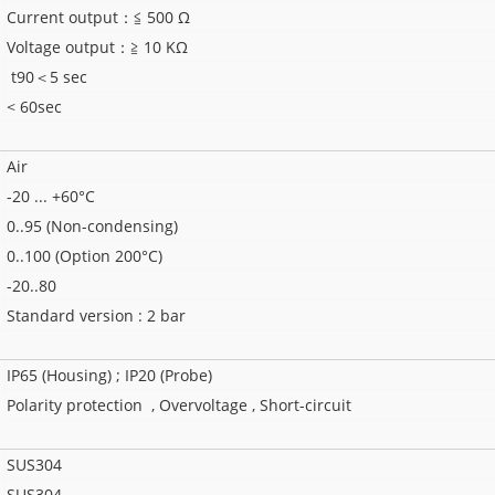
Current output：≦ 500 Ω
Voltage output：≧ 10 KΩ
t90＜5 sec
< 60sec
Air
-20 ... +60°C
0..95 (Non-condensing)
0..100 (Option 200°C)
-20..80
Standard version : 2 bar
IP65 (Housing) ; IP20 (Probe)
Polarity protection , Overvoltage , Short-circuit
SUS304
SUS304