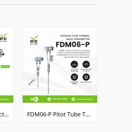
FDM06-L-DX - Bi-directional Air Flow Transmitter
FDM06-P Pitot Tube Thermal Mass Flowmeter เครื่องวัดอัตราการไหลลมและก๊าซ