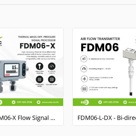
FDM06-X Flow Signal Processor Thermal Mass Differential Pressure