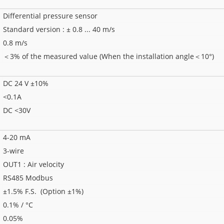
Differential pressure sensor
Standard version : ± 0.8 ... 40 m/s
0.8 m/s
＜3% of the measured value (When the installation angle＜10°)
DC 24 V ±10%
<0.1A
DC <30V
4-20 mA
3-wire
OUT1 : Air velocity
RS485 Modbus
±1.5% F.S. (Option ±1%)
0.1% / °C
0.05%