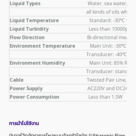
Liquid Types
Water, sea water, industrial sewag
all kinds of oils which can transmit u
Liquid Temperature
Standard: -30℃ ~ 90℃ ,Hi
Liquid Turbidity
Less than 10000ppm, with a
Flow Direction
Bi-directional measuring, ne
Environment Temperature
Main Unit: -30℃ ~ 8
Transducer: -40℃ ~ 110℃, Temperatur
Environment Humidity
Main Unit: 85% RH
Transducer: standard is IP65, I
Cable
Twisted Pair Line, standard lengt
Power Supply
AC220V and DC24V
Power Consumption
Less than 1.5W
การนำไปใช้งาน
มิเตอร์วัดอัตราการไหลแบบอัลตร้าโซนิค (Ultrasonic Flow