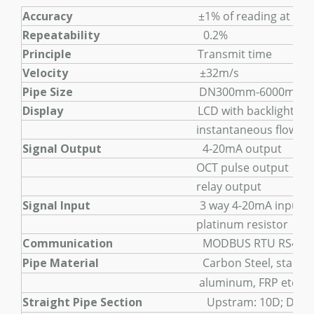
Accuracy
±1% of reading at rates >
Repeatability
0.2%
Principle
Transmit time
Velocity
±32m/s
Pipe Size
DN300mm-6000mm **
Display
LCD with backlight, display acc
instantaneous flow/hea
Signal Output
4-20mA output
OCT pulse output
relay output
Signal Input
3 way 4-20mA input achieve to 
platinum resistor
Communication
MODBUS RTU RS485
Pipe Material
Carbon Steel, stainless steel, c
aluminum, FRP etc. Liner is 
Straight Pipe Section
Upstram: 10D; Downsteam:5