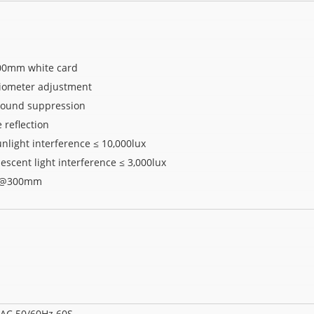
00mm white card
iometer adjustment
round suppression
 reflection
unlight interference ≤ 10,000lux
escent light interference ≤ 3,000lux
@300mm
AC 50/60Hz 60S