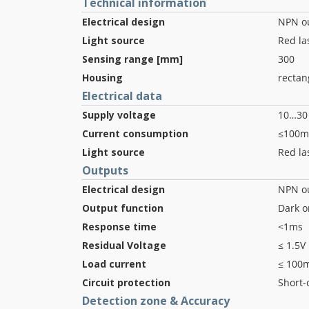
Technical information
Electrical design
NPN o
Light source
Red la
Sensing range [mm]
300
Housing
rectan
Electrical data
Supply voltage
10…30
Current consumption
≤100m
Light source
Red la
Outputs
Electrical design
NPN o
Output function
Dark o
Response time
<1ms
Residual Voltage
≤ 1.5V
Load current
≤ 100
Circuit protection
Short-c
Detection zone & Accuracy