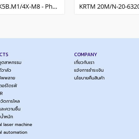
PRK5B.M1/4X-M8 - Photoelectric sensor (PNP Light on)
CTS
COMPANY
์อุตสาหกรรม
เกี่ยวกับเรา
์วาล์ว
แจ้งการชำระเงิน
์ซัพพลาย
นโยบายคืนสินค้า
เตอร์ไดรฟ์
SR
ือวัดการไหล
และความชื้น
งน้ำหนัก
al laser machine
ial automation