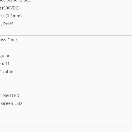
 (500VDC)
Hz (0.5mm)
L , RoHS
ass Fiber
gular
0 x 11
 cable
t Red LED
 Green LED