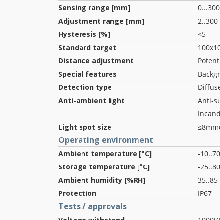
Sensing range [mm]
0...300
Adjustment range [mm]
2..300
Hysteresis [%]
<5
Standard target
100x1
Distance adjustment
Potent
Special features
Backg
Detection type
Diffuse
Anti-ambient light
Anti-s
Incand
Light spot size
≤8mm
Operating environment
Ambient temperature [°C]
-10..70
Storage temperature [°C]
-25..80
Ambient humidity [%RH]
35..85
Protection
IP67
Tests / approvals
Voltage withstand
1000V/