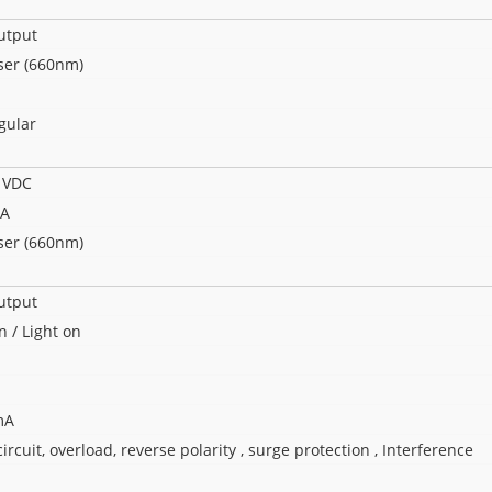
utput
ser (660nm)
gular
 VDC
A
ser (660nm)
utput
n / Light on
mA
ircuit, overload, reverse polarity , surge protection , Interference