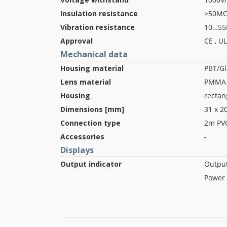
Insulation resistance
≥50MΩ
Vibration resistance
10…55
Approval
CE , U
Mechanical data
Housing material
PBT/Gl
Lens material
PMMA
Housing
rectan
Dimensions [mm]
31 x 2
Connection type
2m PVC
Accessories
-
Displays
Output indicator
Outpu
Power