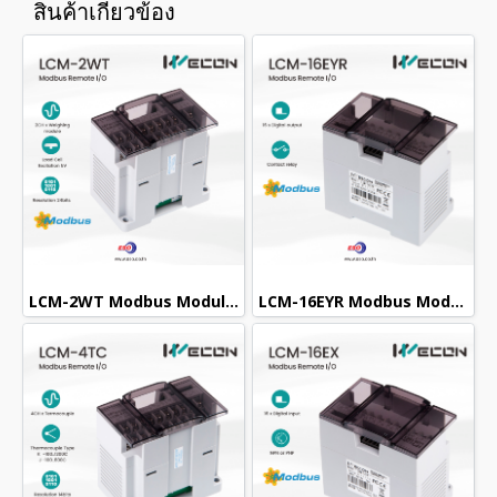
สินค้าเกี่ยวข้อง
LCM-2WT Modbus Module / 2CH Weighing module (Load Cell)
LCM-16EYR Modbus Module / 16 Channels Digital output (Relay)