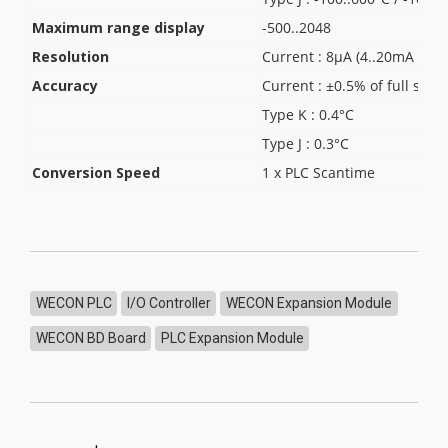
Maximum range display
-500..2048
Resolution
Current : 8μA (4..20mA / 20
Accuracy
Current : ±0.5% of full sca
Type K : 0.4°C
Type J : 0.3°C
Conversion Speed
1 x PLC Scantime
WECON PLC
I/O Controller
WECON Expansion Module
WECON BD Board
PLC Expansion Module