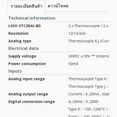
ดาวน์โหลด
รายละเอียดสินค้า
Technical information
LX3V-2TC2DAI-BD
2 x Thermocouple / 2 x Ana
Resolution
12/14-bits
Analog type
Thermocouple K,J /Current 
Electrical data
Supply voltage
24VDC ±10% ** (internal su
Power consumption
50mA
Inputs
Analog input range
Thermocouple Type K : -100
Thermocouple Type J : -100
Analog output range
Current : 4..20mA , load re
Digital conversion range
4..20mA : 0..2000
Type K : -100..1200°C / -100
Type J : -100..600°C / -1000.