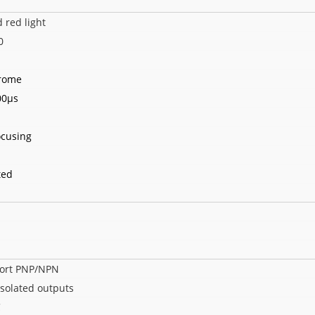
d red light
0
rome
00μs
ocusing
ted
port PNP/NPN
isolated outputs
C