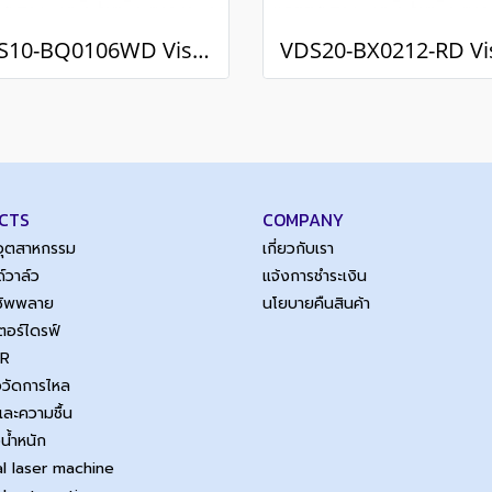
VDS10-BQ0106WD Vision Sensors / กล้องตรวจสอบชิ้นงาน
CTS
COMPANY
์อุตสาหกรรม
เกี่ยวกับเรา
์วาล์ว
แจ้งการชำระเงิน
์ซัพพลาย
นโยบายคืนสินค้า
เตอร์ไดรฟ์
SR
ือวัดการไหล
และความชื้น
งน้ำหนัก
al laser machine