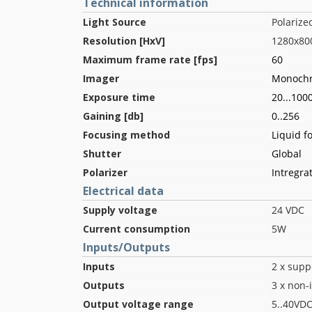
Technical information
Light Source
Polarize
Resolution [HxV]
1280x80
Maximum frame rate [fps]
60
Imager
Monoch
Exposure time
20...100
Gaining [db]
0..256
Focusing method
Liquid f
Shutter
Global
Polarizer
Intregra
Electrical data
Supply voltage
24 VDC
Current consumption
5W
Inputs/Outputs
Inputs
2 x sup
Outputs
3 x non-
Output voltage range
5..40VD