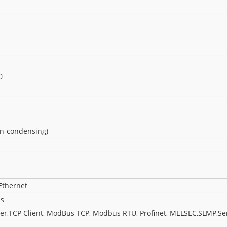
0
on-condensing)
Ethernet
s
er,TCP Client, ModBus TCP, Modbus RTU, Profinet, MELSEC,SLMP,Ser