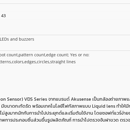
x 43
 LEDs and buzzers
pot count,pattern count,edge count; Yes or no:
terns,colors,edges,circles,straight lines
on Sensor) VDS Series จากแบรนด์ Akusense เป็นกล้องถ่ายภาพแ
้ง่าย มีขนาดกะทัดรัด พร้อมเทคโนโลยีโฟกัสภาพแบบ Liquid lens ทำให
นไม่สูงมากนักกับการนำไปประยุกต์และเริ่มต้นใช้งาน โดยซอฟท์แวร์ง่า
าพการประกอบชิ้นส่วนขึ้นรูปผลิตภัณฑ์ การนำไปตรวจจับฝาขวด ตรวจจั