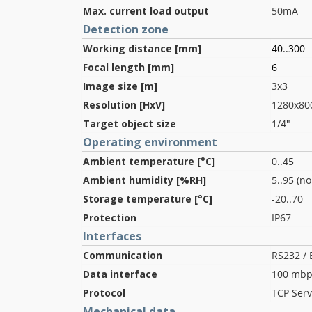
Max. current load output
50mA
Detection zone
Working distance [mm]
40..300
Focal length [mm]
6
Image size [m]
3x3
Resolution [HxV]
1280x80
Target object size
1/4"
Operating environment
Ambient temperature [°C]
0..45
Ambient humidity [%RH]
5..95 (n
Storage temperature [°C]
-20..70
Protection
IP67
Interfaces
Communication
RS232 / 
Data interface
100 mbp
Protocol
TCP Serv
Mechanical data