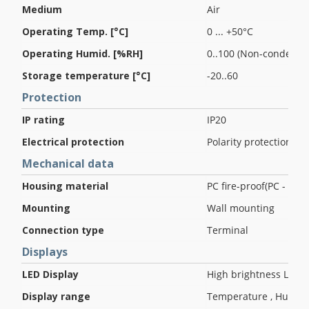
Medium
Air
Operating Temp. [°C]
0 ... +50°C
Operating Humid. [%RH]
0..100 (Non-condensin
Storage temperature [°C]
-20..60
Protection
IP rating
IP20
Electrical protection
Polarity protection , S
Mechanical data
Housing material
PC fire-proof(PC - 110
Mounting
Wall mounting
Connection type
Terminal
Displays
LED Display
High brightness LED
Display range
Temperature , Humidi