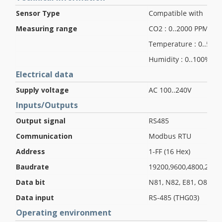
Sensor Type
Compatible with THG
Measuring range
CO2 : 0..2000 PPM
Temperature : 0..50°C
Humidity : 0..100%RH
Electrical data
Supply voltage
AC 100..240V
Inputs/Outputs
Output signal
RS485
Communication
Modbus RTU
Address
1-FF (16 Hex)
Baudrate
19200,9600,4800,2400
Data bit
N81, N82, E81, O81
Data input
RS-485 (THG03)
Operating environment