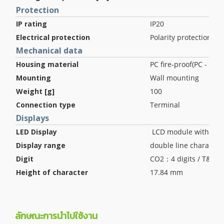
Protection
IP rating
IP20
Electrical protection
Polarity protection , S
Mechanical data
Housing material
PC fire-proof(PC - 110
Mounting
Wall mounting
Weight [g]
100
Connection type
Terminal
Displays
LED Display
LCD module without b
Display range
double line characte
Digit
CO2：4 digits / T&H：3
Height of character
17.84 mm
ลักษณะการนำไปใช้งาน