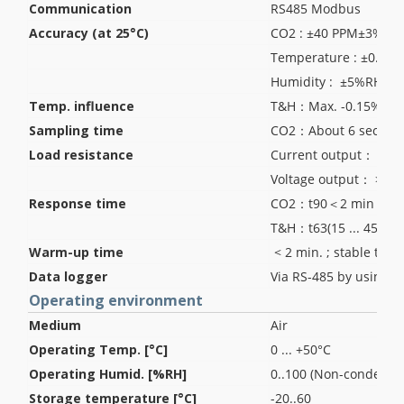
Communication
RS485 Modbus
Accuracy (at 25°C)
CO2 : ±40 PPM±3% of 
Temperature : ±0.5°C
Humidity : ±5%RH(30 
Temp. influence
T&H：Max. -0.15%RH/ °
Sampling time
CO2：About 6 sec / T
Load resistance
Current output： <25
Voltage output： >10
Response time
CO2：t90＜2 min
T&H：t63(15 ... 45°C /
Warm-up time
< 2 min. ; stable time
Data logger
Via RS-485 by using e
Operating environment
Medium
Air
Operating Temp. [°C]
0 ... +50°C
Operating Humid. [%RH]
0..100 (Non-condensin
Storage temperature [°C]
-20..60