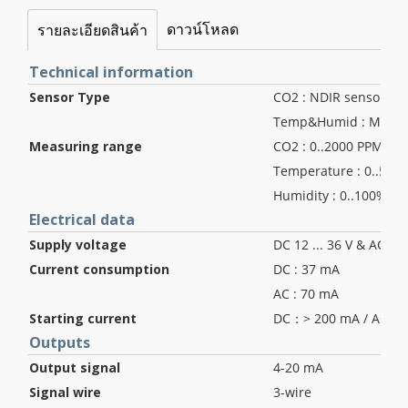
ดาวน์โหลด
รายละเอียดสินค้า
Technical information
Sensor Type
CO2 : NDIR sensor
Temp&Humid : MEMS 
Measuring range
CO2 : 0..2000 PPM
Temperature : 0..50°C
Humidity : 0..100%RH
Electrical data
Supply voltage
DC 12 ... 36 V & AC 2
Current consumption
DC : 37 mA
AC : 70 mA
Starting current
DC：> 200 mA / AC：>
Outputs
Output signal
4-20 mA
Signal wire
3-wire