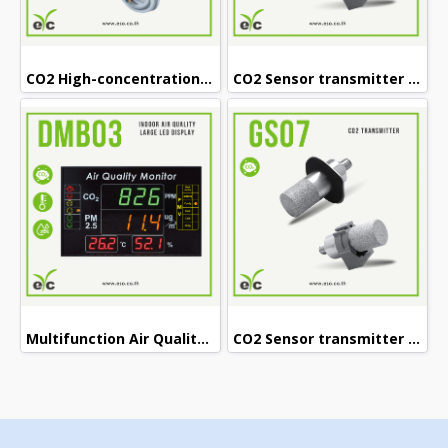
CO2 High-concentration Sensor transmitter GS45-N (0..30%vol)
CO2 Sensor transmitter GS07-15-C (5000PPM)
Multifunction Air Quality LED Display DMB03
CO2 Sensor transmitter GS07-N5-C (5000PPM)