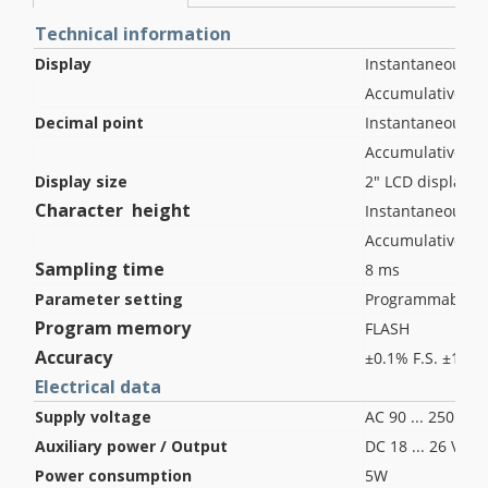
Technical information
Display
Instantaneous flo
Accumulative flow
Decimal point
Instantaneous flo
Accumulative flow
Display size
2" LCD display
Character height
Instantaneous fl
Accumulative flo
Sampling time
8 ms
Parameter setting
Programmable by
Program memory
FLASH
Accuracy
±0.1% F.S. ±1 dig
Electrical data
Supply voltage
AC 90 ... 250 V / 
Auxiliary power / Output
DC 18 ... 26 V / 
Power consumption
5W