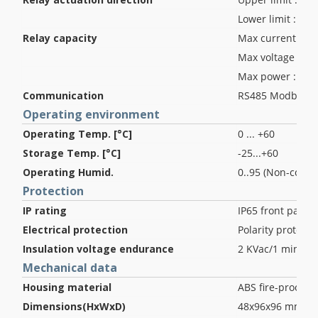
Lower limit : LO 
Relay capacity
Max current : 6A
Max voltage : AC
Max power : 150
Communication
RS485 Modbus 
Operating environment
Operating Temp. [°C]
0 ... +60
Storage Temp. [°C]
-25...+60
Operating Humid.
0..95 (Non-conde
Protection
IP rating
IP65 front panel
Electrical protection
Polarity protecti
Insulation voltage endurance
2 KVac/1 min
Mechanical data
Housing material
ABS fire-proof cl
Dimensions(HxWxD)
48x96x96 mm