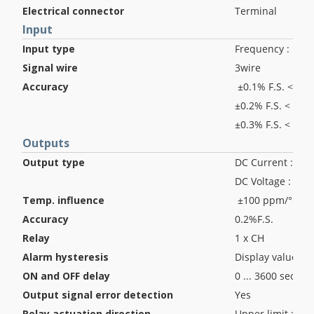
Electrical connector
Terminal
Input
Input type
Frequency : 1 ...
Signal wire
3wire
Accuracy
±0.1% F.S. < 1K
±0.2% F.S. < 5KH
±0.3% F.S. < 10K
Outputs
Output type
DC Current : 0 ..
DC Voltage : 0 ...
Temp. influence
±100 ppm/°C
Accuracy
0.2%F.S.
Relay
1 x CH
Alarm hysteresis
Display value or 
ON and OFF delay
0 ... 3600 sec
Output signal error detection
Yes
Relay actuation direction
Upper limit : HI /