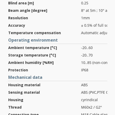
Blind area [m]
0.25
Beam angle [degree]
8° at 5m ; 10° at 1
Resolution
1mm
Accuracy
± 0.5% of full scale
Temperature compensation
Automatic adjust
Operating environment
Ambient temperature [°C]
-20..60
Storage temperature [°C]
-20..70
Ambient humidity [%RH]
10..85 (non-conden
Protection
IP68
Mechanical data
Housing material
ABS
Sensing material
ABS (PVC,PTFE Optio
Housing
cyrindical
Thread
M60x2 / G2"
Connection type
M18 Cable gland