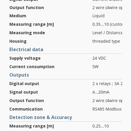
Output function
2 wire (4wire option
Medium
Liquid
Measuring range [m]
0.35...10 (customiz
Measuring mode
Level / Distance
Housing
threaded type
Electrical data
Supply voltage
24 VDC
Current consumption
5W
Outputs
Digital output
2 x relays ; 3A 250V
Signal output
4...20mA
Output function
2 wire (4wire option
Communication
RS485 Modbus RTU 
Detection zone & Accuracy
Measuring range [m]
0.25...10