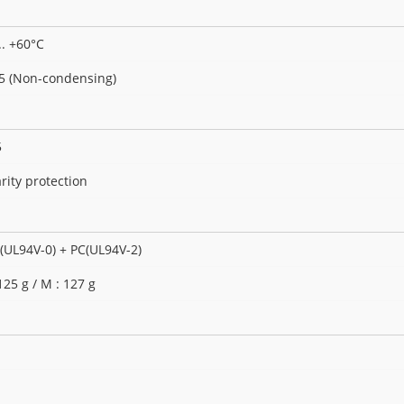
.. +60°C
95 (Non-condensing)
5
rity protection
(UL94V-0) + PC(UL94V-2)
125 g / M : 127 g