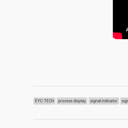
EYC-TECH
process display
signal indicator
sig