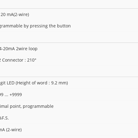
. 20 mA(2-wire)
grammable by pressing the button
4-20mA 2wire loop
 Connector : 210°
igit LED (Height of word : 9.2 mm)
9 ... +9999
imal point, programmable
%F.S.
mA (2-wire)