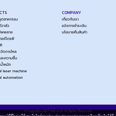
CTS
COMPANY
์อุตสาหกรรม
เกี่ยวกับเรา
์วาล์ว
แจ้งการชำระเงิน
์ซัพพลาย
นโยบายคืนสินค้า
เตอร์ไดรฟ์
SR
ือวัดการไหล
และความชื้น
งน้ำหนัก
al laser machine
ial automation
© Copyright 2021 eso.co.th All Rights Reserved.