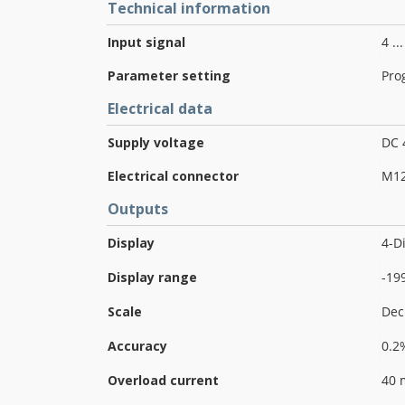
Technical information
Input signal
4 ..
Parameter setting
Pro
Electrical data
Supply voltage
DC 
Electrical connector
M12
Outputs
Display
4-D
Display range
-199
Scale
Dec
Accuracy
0.2
Overload current
40 