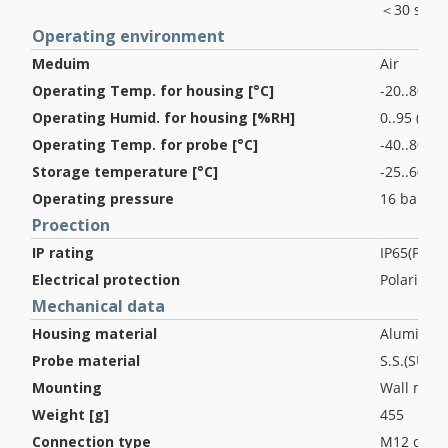
＜30 sec ( 
Operating environment
Meduim
Air
Operating Temp. for housing [°C]
-20..80 ; 
Operating Humid. for housing [%RH]
0..95 (No
Operating Temp. for probe [°C]
-40..80 (W
Storage temperature [°C]
-25..60
Operating pressure
16 bar
Proection
IP rating
IP65(Prob
Electrical protection
Polarity p
Mechanical data
Housing material
Aluminum 
Probe material
S.S.(SUS3
Mounting
Wall moun
Weight [g]
455
Connection type
M12 conn