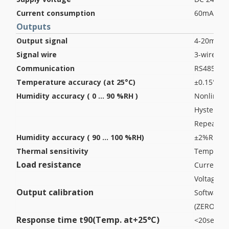
Current consumption
60mA
Outputs
Output signal
4-20mA
Signal wire
3-wire
Communication
RS485 Mo
Temperature accuracy (at 25°C)
±0.15°C ± 
Humidity accuracy ( 0 ... 90 %RH )
Nonlinear
Hysteresi
Repeatabil
Humidity accuracy ( 90 ... 100 %RH)
±2%RH
Thermal sensitivity
Temp. er
Load resistance
Current o
Voltage o
Output calibration
Software 
(ZERO & S
Response time t90(Temp. at+25°C)
<20sec ( S