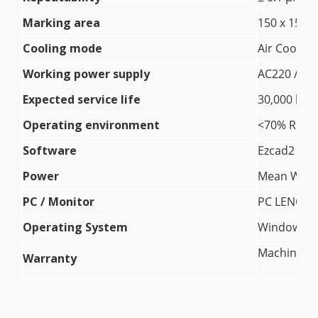
Marking area
150 x 150
Cooling mode
Air Cooling
Working power supply
AC220 / 50
Expected service life
30,000 hr (
Operating environment
<70% RH , 5
Software
Ezcad2
Power
Mean Well
PC / Monitor
PC LENOV
Operating System
Windows XP 
Machine 1 
Warranty