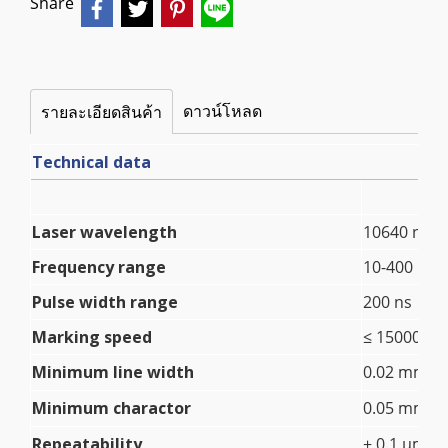
Share
ดาวน์โหลด
รายละเอียดสินค้า
Technical data
Laser wavelength
10640 nm
Frequency range
10-400 KHz
Pulse width range
200 ns
Marking speed
≤ 15000 m
Minimum line width
0.02 mm
Minimum charactor
0.05 mm
Repeatability
± 0.1 μm