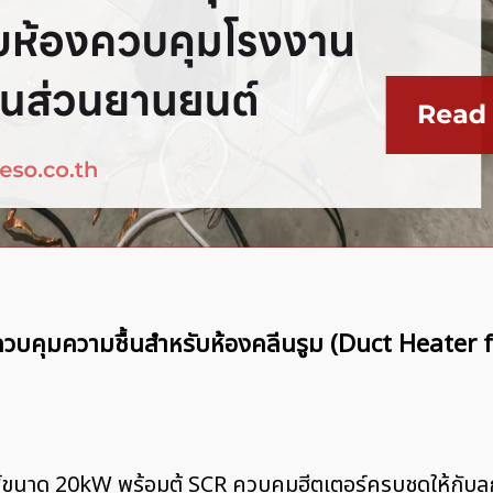
์ควบคุมความชื้นสำหรับห้องคลีนรูม (Duct Heater
กส์ขนาด 20kW พร้อมตู้ SCR ควบคุมฮีตเตอร์ครบชุดให้กับ