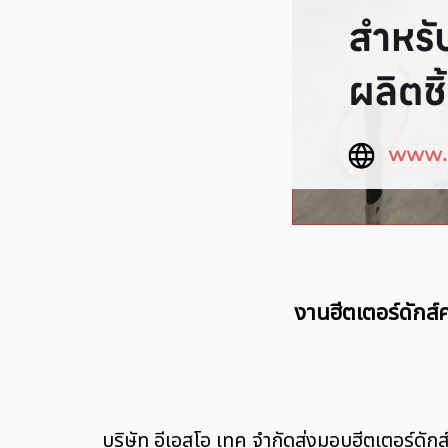
งานฮีตเตอร์ดักส
บริษัท อีเอสโอ เทค จำกัดส่งมอบฮีตเตอร์ดั