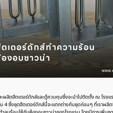
ิตฮีตเตอร์ดักส์และตู้ควบคุมซึ่งจะนำไปติดตั้ง ณ โรงแรมห
4 ซึ่งชุดฮีตเตอร์ดักส์นี้จะแตกต่างกับชุดก่อนๆ ที่เราผ
ับทำลมร้อนให้กับห้องอบซาวน่าของโรงแรม โดยมีการเพิ่