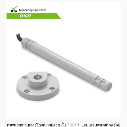
ภาพแสดงเซนเซอร์วัดอุณหภูมิความชื้น THS17 แบบโพรบพลาสติกพร้อม