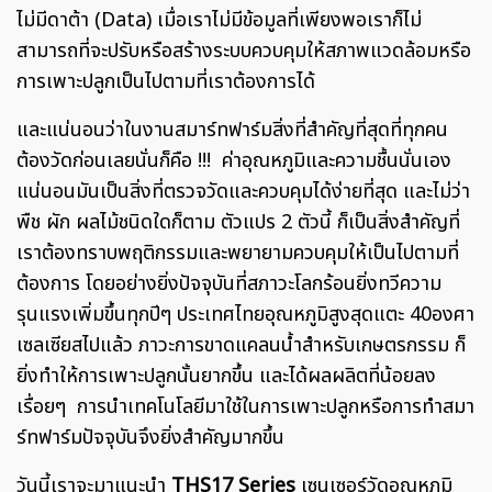
ไม่มีดาต้า (Data) เมื่อเราไม่มีข้อมูลที่เพียงพอเราก็ไม่
สามารถที่จะปรับหรือสร้างระบบควบคุมให้สภาพแวดล้อมหรือ
การเพาะปลูกเป็นไปตามที่เราต้องการได้
และแน่นอนว่าในงานสมาร์ทฟาร์มสิ่งที่สำคัญที่สุดที่ทุกคน
ต้องวัดก่อนเลยนั่นก็คือ !!! ค่าอุณหภูมิและความชื้นนั่นเอง
แน่นอนมันเป็นสิ่งที่ตรวจวัดและควบคุมได้ง่ายที่สุด และไม่ว่า
พืช ผัก ผลไม้ชนิดใดก็ตาม ตัวแปร 2 ตัวนี้ ก็เป็นสิ่งสำคัญที่
เราต้องทราบพฤติกรรมและพยายามควบคุมให้เป็นไปตามที่
ต้องการ โดยอย่างยิ่งปัจจุบันที่สภาวะโลกร้อนยิ่งทวีความ
รุนแรงเพิ่มขึ้นทุกปีๆ ประเทศไทยอุณหภูมิสูงสุดแตะ 40องศา
เซลเซียสไปแล้ว ภาวะการขาดแคลนน้ำสำหรับเกษตรกรรม ก็
ยิ่งทำให้การเพาะปลูกนั้นยากขึ้น และได้ผลผลิตที่น้อยลง
เรื่อยๆ การนำเทคโนโลยีมาใช้ในการเพาะปลูกหรือการทำสมา
ร์ทฟาร์มปัจจุบันจึงยิ่งสำคัญมากขึ้น
วันนี้เราจะมาแนะนำ
THS17 Series
เซนเซอร์วัดอุณหภูมิ