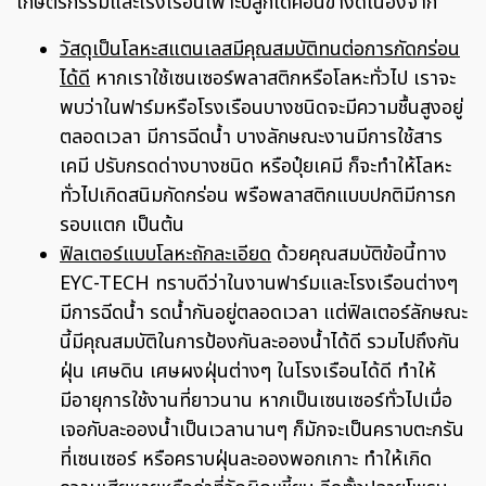
เกษตรกรรมและโรงเรือนเพาะปลูกได้ค่อนข้างดีเนื่องจาก
วัสดุเป็นโลหะสแตนเลสมีคุณสมบัติทนต่อการกัดกร่อน
ได้ดี
หากเราใช้เซนเซอร์พลาสติกหรือโลหะทั่วไป เราจะ
พบว่าในฟาร์มหรือโรงเรือนบางชนิดจะมีความชื้นสูงอยู่
ตลอดเวลา มีการฉีดน้ำ บางลักษณะงานมีการใช้สาร
เคมี ปรับกรดด่างบางชนิด หรือปุ๋ยเคมี ก็จะทำให้โลหะ
ทั่วไปเกิดสนิมกัดกร่อน พรือพลาสติกแบบปกติมีการก
รอบแตก เป็นต้น
ฟิลเตอร์แบบโลหะถักละเอียด
ด้วยคุณสมบัติข้อนี้ทาง
EYC-TECH ทราบดีว่าในงานฟาร์มและโรงเรือนต่างๆ
มีการฉีดน้ำ รดน้ำกันอยู่ตลอดเวลา แต่ฟิลเตอร์ลักษณะ
นี้มีคุณสมบัติในการป้องกันละอองน้ำได้ดี รวมไปถึงกัน
ฝุ่น เศษดิน เศษผงฝุ่นต่างๆ ในโรงเรือนได้ดี ทำให้
มีอายุการใช้งานที่ยาวนาน หากเป็นเซนเซอร์ทั่วไปเมื่อ
เจอกับละอองน้ำเป็นเวลานานๆ ก็มักจะเป็นคราบตะกรัน
ที่เซนเซอร์ หรือคราบฝุ่นละอองพอกเกาะ ทำให้เกิด