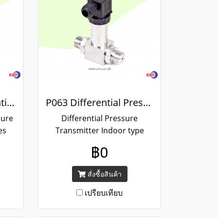
P064 Digital Differential Pressure Transmitter
P063 Differential Pressure Transmitter
sure
Differential Pressure
es
Transmitter Indoor type
ring
P063 Series Brand EYC-TECH
฿0
utput
/ Measuring range：0..16 bar
, Output : 4 ... 20 mA / ขนาด
สั่งซื้อสินค้า
เกลียว G 1/4"
เปรียบเทียบ