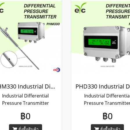
PHM330 Industrial Differential Pressure Transmitter
Industrial Differential
Industrial Differentia
Pressure Transmitter
Pressure Transmitte
HM330 Series Brand EYC-
PHD330 Series Brand E
฿0
฿0
ECH / Measuring range：
TECH / Measuring ran
 ... ±1500 pa , Output : 4 ...
±50 ... ±10000 pa , Output
สั่งซื้อสินค้า
สั่งซื้อสินค้า