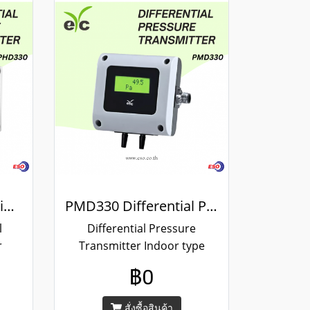
PHD330 Industrial Differential Pressure Transmitter
PMD330 Differential Pressure Transmitter
l
Differential Pressure
r
Transmitter Indoor type
YC-
PMD330 Series Brand EYC-
฿0
ge：
TECH / Measuring range：
 : 4
±50 ... ±10000 pa , Output : 4
สั่งซื้อสินค้า